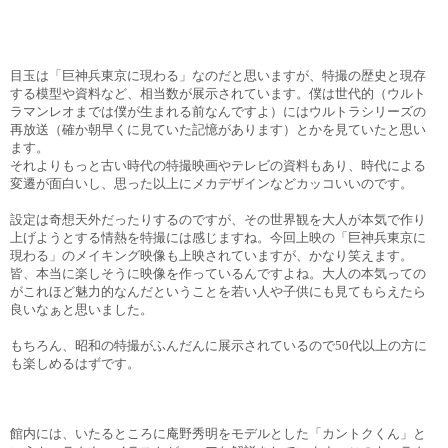
目玉は「巨神兵東京に現わる」なのだと思いますが、特撮の歴史と現存
する模型や資料など、相当数が展示されています。僕は世代的（ウルト
ラマンレオまでは僕が生まれる前なんですよ）にはウルトラシリーズの
再放送（確か朝早くに見ていた記憶があります）とかを見ていたと思い
ます。
それよりもっと古い時代の特撮映画やテレビの資料もあり、時代による
変遷が面白いし、思った以上にメカデザインなどカッコいいのです。
設定は奇想天外だったりするのですが、その世界観を大人が本気で作り
上げようとする情熱を特撮には感じますね。今回上映の「巨神兵東京に
現わる」のメイキング映像も上映されていますが、かなり笑えます。
皆、本当に楽しそうに映像を作っているんですよね。大人の本気っての
がこれほど魅力的なんだということを若い人や子供にも見てもらえたら
良いなぁと思いました。
もちろん、昭和の特撮がふんだんに展示されているので50代以上の方に
も楽しめるはずです。
館内には、いたるところに庵野秀明をモデルとした「カントクくん」と