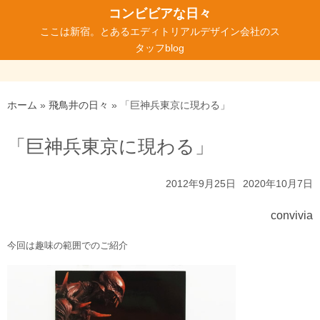
コ
コンビビアな日々
ン
ここは新宿。とあるエディトリアルデザイン会社のス
テ
タッフblog
ン
ツ
へ
ホーム
»
飛鳥井の日々
»
「巨神兵東京に現わる」
ス
キ
「巨神兵東京に現わる」
ッ
プ
2012年9月25日
2020年10月7日
convivia
今回は趣味の範囲でのご紹介