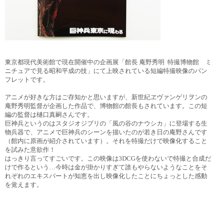
東京都現代美術館で現在開催中の企画展「館長 庵野秀明 特撮博物館 ミ
ニチュアで見る昭和平成の技」にて上映されている短編特撮映像のパン
フレットです。
アニメが好きな方はご存知かと思いますが、新世紀ヱヴァンゲリヲンの
庵野秀明監督が企画した作品で、博物館の館長もされています。この短
編の監督は樋口真嗣さんです。
巨神兵というのはスタジオジブリの「風の谷のナウシカ」に登場する生
物兵器で、アニメで巨神兵のシーンを描いたのが若き日の庵野さんです
（館内に原画が紹介されています）。それを特撮だけで映像化すること
を試みた意欲作！
はっきり言ってすごいです。この映像は3DCGを使わないで特撮と合成だ
けで作るという…今時は金が掛かりすぎて誰もやらないようなことをそ
れぞれのエキスパートが知恵を出し映像化したことにちょっとした感動
を覚えます。