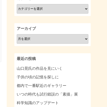
カ
テ
ゴ
リ
アーカイブ
ー
ア
ー
カ
イ
最近の投稿
ブ
山口晃氏の作品を見にいく
子供の頃の記憶を探しに
都内で一番駅近のギャラリー
いつの時代も試行錯誤の「素描」展
科学知識のアップデート