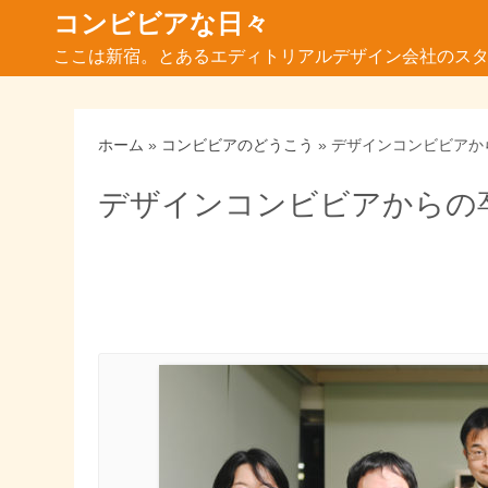
コ
コンビビアな日々
ン
ここは新宿。とあるエディトリアルデザイン会社のスタッ
テ
ン
ツ
ホーム
»
コンビビアのどうこう
»
デザインコンビビアか
へ
ス
デザインコンビビアからの
キ
ッ
プ