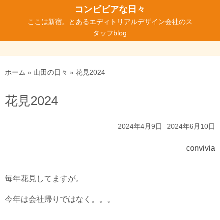
コ
コンビビアな日々
ン
ここは新宿。とあるエディトリアルデザイン会社のス
テ
タッフblog
ン
ツ
へ
ホーム
»
山田の日々
»
花見2024
ス
キ
花見2024
ッ
プ
2024年4月9日
2024年6月10日
convivia
毎年花見してますが。
今年は会社帰りではなく。。。