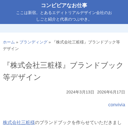
コ
コンビビアなお仕事
ン
ここは新宿。とあるエディトリアルデザイン会社のお
テ
しごと紹介と代表のつぶやき。
ン
ツ
へ
ホーム
»
ブランディング
»
『株式会社三粧様』ブランドブック等
ス
デザイン
キ
ッ
『株式会社三粧様』ブランドブック
プ
等デザイン
2024年3月13日
2026年6月17日
convivia
株式会社三粧様
のブランドブックを作らせていただきまし