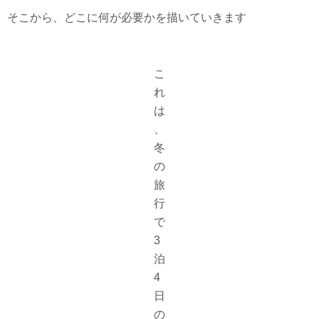
そこから、どこに何が必要かを描いていきます
こ
れ
は
、
冬
の
旅
行
で
3
泊
4
日
の