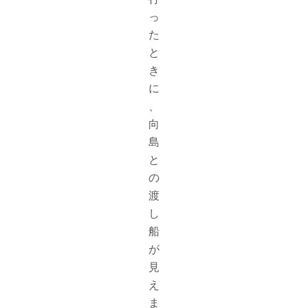
っ
た
と
き
に
、
向
島
と
の
渡
し
船
が
見
え
ま