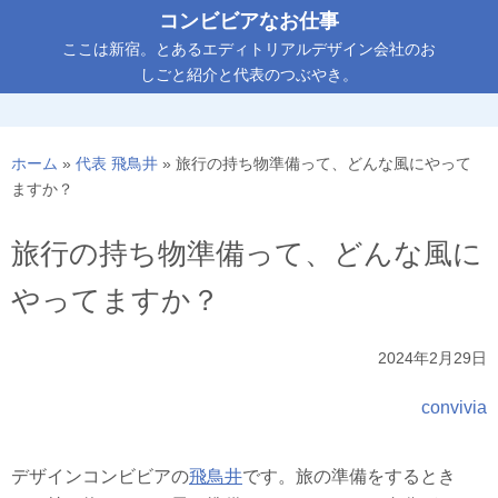
コ
コンビビアなお仕事
ン
ここは新宿。とあるエディトリアルデザイン会社のお
テ
しごと紹介と代表のつぶやき。
ン
ツ
へ
ホーム
»
代表 飛鳥井
»
旅行の持ち物準備って、どんな風にやって
ス
ますか？
キ
ッ
旅行の持ち物準備って、どんな風に
プ
やってますか？
2024年2月29日
convivia
デザインコンビビアの
飛鳥井
です。旅の準備をするとき