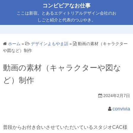
コ
コンビビアなお仕事
ン
ここは新宿。とあるエディトリアルデザイン会社のお
テ
しごと紹介と代表のつぶやき。
ン
ツ
へ
ホーム
»
デザインよもやま話
»
動画の素材（キャラクター
ス
や図など）制作
キ
ッ
動画の素材（キャラクターや図な
プ
ど）制作
2024年2月7日
convivia
普段からお付き合いさせていただいているスタジオCAC様