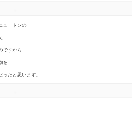
ニュートンの
え
のですから
物を
だったと思います。