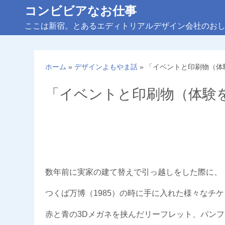
コ
コンビビアなお仕事
ン
ここは新宿。とあるエディトリアルデザイン会社のお
テ
ン
ツ
ホーム
»
デザインよもやま話
»
「イベントと印刷物（体
へ
ス
「イベントと印刷物（体験
キ
ッ
プ
数年前に実家の建て替えで引っ越しをした際に、
つくば万博（1985）の時に手に入れた様々なチ
赤と青の3Dメガネを挟んだリーフレット、パン