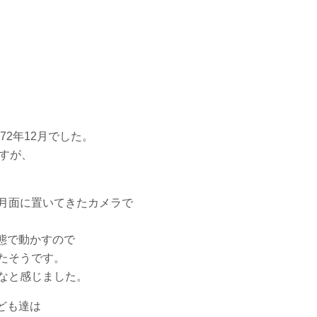
。
72年12月でした。
ですが、
が月面に置いてきたカメラで
。
態で動かすので
たそうです。
なと感じました。
ども達は