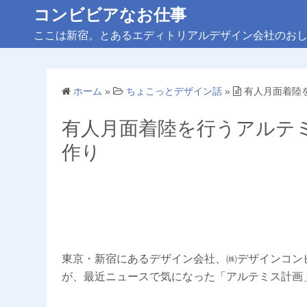
コ
コンビビアなお仕事
ン
ここは新宿。とあるエディトリアルデザイン会社のお
テ
ン
ツ
ホーム
»
ちょこっとデザイン話
»
有人月面着陸
へ
ス
有人月面着陸を行うアルテ
キ
作り
ッ
プ
東京・新宿にあるデザイン会社、㈱デザインコン
が、最近ニュースで気になった「アルテミス計画