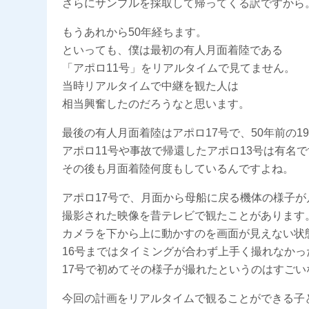
さらにサンプルを採取して帰ってくる訳ですから
もうあれから50年経ちます。
といっても、僕は最初の有人月面着陸である
「アポロ11号」をリアルタイムで見てません。
当時リアルタイムで中継を観た人は
相当興奮したのだろうなと思います。
最後の有人月面着陸はアポロ17号で、50年前の19
アポロ11号や事故で帰還したアポロ13号は有名
その後も月面着陸何度もしているんですよね。
アポロ17号で、月面から母船に戻る機体の様子
撮影された映像を昔テレビで観たことがあります
カメラを下から上に動かすのを画面が見えない状
16号まではタイミングが合わず上手く撮れなかっ
17号で初めてその様子が撮れたというのはすごい
今回の計画をリアルタイムで観ることができる子