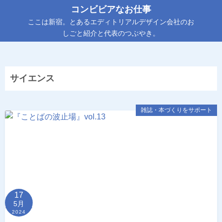
コ
コンビビアなお仕事
ン
ここは新宿。とあるエディトリアルデザイン会社のお
テ
しごと紹介と代表のつぶやき。
ン
ツ
へ
サイエンス
ス
キ
ッ
雑誌・本づくりをサポート
プ
17
5月
2024