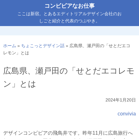
コ
コンビビアなお仕事
ン
ここは新宿。とあるエディトリアルデザイン会社のお
テ
しごと紹介と代表のつぶやき。
ン
ツ
へ
ホーム
»
ちょこっとデザイン話
»
広島県、瀬戸田の「せとだエコ
ス
レモン」とは
キ
ッ
広島県、瀬戸田の「せとだエコレモ
プ
ン」とは
2024年1月20日
convivia
デザインコンビビアの飛鳥井です。昨年11月に広島旅行へ