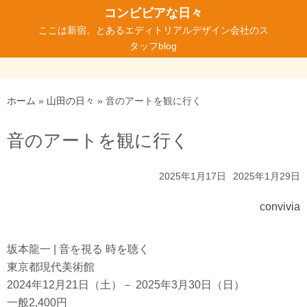
コ
コンビビアな日々
ン
ここは新宿。とあるエディトリアルデザイン会社のス
テ
タッフblog
ン
ツ
へ
ホーム
»
山田の日々
»
音のアートを観に行く
ス
キ
音のアートを観に行く
ッ
プ
2025年1月17日
2025年1月29日
convivia
坂本龍一 | 音を視る 時を聴く
東京都現代美術館
2024年12月21日（土）－ 2025年3月30日（日）
一般2,400円