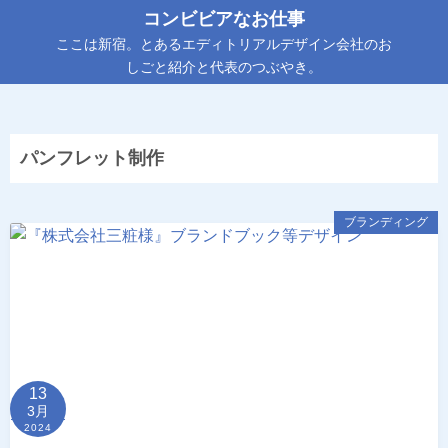
コ
コンビビアなお仕事
ン
ここは新宿。とあるエディトリアルデザイン会社のお
テ
しごと紹介と代表のつぶやき。
ン
ツ
へ
パンフレット制作
ス
キ
ッ
ブランディング
プ
13
3月
2024