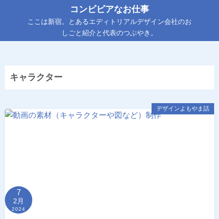
コ
コンビビアなお仕事
ン
ここは新宿。とあるエディトリアルデザイン会社のお
テ
しごと紹介と代表のつぶやき。
ン
ツ
へ
キャラクター
ス
キ
ッ
デザインよもやま話
プ
7
2月
2024