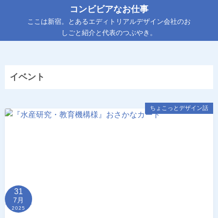
コ
コンビビアなお仕事
ン
ここは新宿。とあるエディトリアルデザイン会社のお
テ
しごと紹介と代表のつぶやき。
ン
ツ
へ
イベント
ス
キ
ッ
ちょこっとデザイン話
プ
31
7月
2025