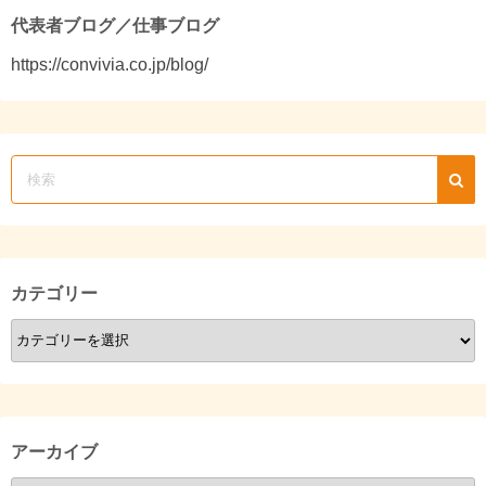
送
代表者ブログ／仕事ブログ
https://convivia.co.jp/blog/
り
カテゴリー
カ
テ
ゴ
リ
ー
アーカイブ