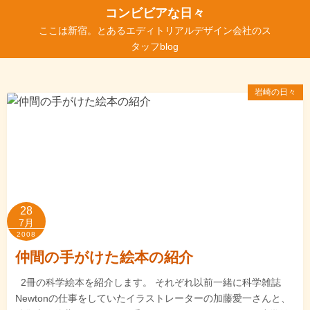
コ
コンビビアな日々
ン
ここは新宿。とあるエディトリアルデザイン会社のス
テ
タッフblog
ン
ツ
岩崎の日々
へ
ス
キ
ッ
プ
28
7月
2008
仲間の手がけた絵本の紹介
2冊の科学絵本を紹介します。 それぞれ以前一緒に科学雑誌
Newtonの仕事をしていたイラストレーターの加藤愛一さんと、