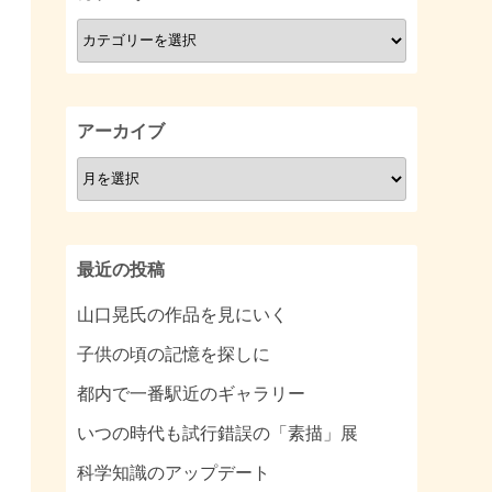
カ
テ
ゴ
リ
アーカイブ
ー
ア
ー
カ
イ
最近の投稿
ブ
山口晃氏の作品を見にいく
子供の頃の記憶を探しに
都内で一番駅近のギャラリー
いつの時代も試行錯誤の「素描」展
科学知識のアップデート