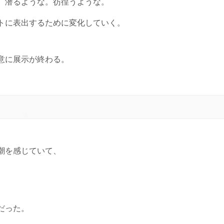
、潜るような。彷徨うような。
トに表出するために変化していく。
意に展示が終わる。
潮を感じていて、
だった。