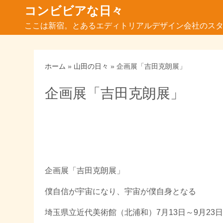
コ
コンビビアな日々
ン
ここは新宿。とあるエディトリアルデザイン会社のスタッ
テ
ン
ツ
ホーム
»
山田の日々
»
企画展「吉田克朗展」
へ
ス
企画展「吉田克朗展」
キ
ッ
プ
企画展「吉田克朗展」
僕自信が宇宙になり、宇宙が僕自身となる
埼玉県立近代美術館（北浦和）7月13日～9月23日