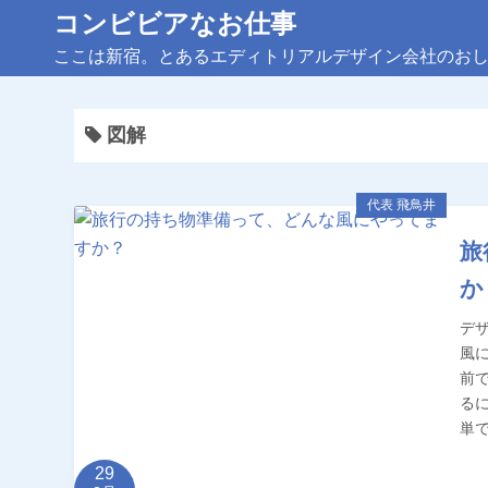
コ
コンビビアなお仕事
ン
ここは新宿。とあるエディトリアルデザイン会社のお
テ
ン
ツ
図解
へ
ス
代表 飛鳥井
キ
ッ
旅
プ
か
デ
風
前
る
単で
29