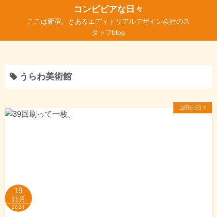
コ
コンビビアな日々
ン
ここは新宿。とあるエディトリアルデザイン会社のス
テ
タッフblog
ン
ツ
へ
うらわ美術館
ス
キ
ッ
山田の日々
プ
19
11月
2024