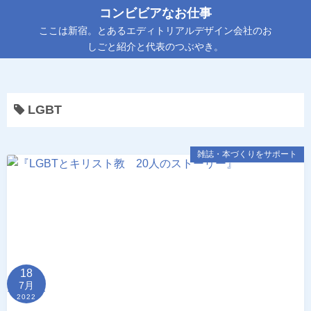
コ
コンビビアなお仕事
ン
ここは新宿。とあるエディトリアルデザイン会社のお
テ
しごと紹介と代表のつぶやき。
ン
ツ
へ
LGBT
ス
キ
ッ
雑誌・本づくりをサポート
プ
18
7月
2022