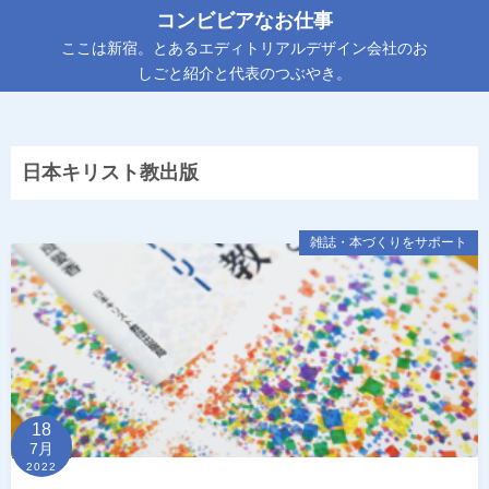
コ
コンビビアなお仕事
ン
ここは新宿。とあるエディトリアルデザイン会社のお
テ
しごと紹介と代表のつぶやき。
ン
ツ
へ
日本キリスト教出版
ス
キ
ッ
雑誌・本づくりをサポート
プ
18
7月
2022