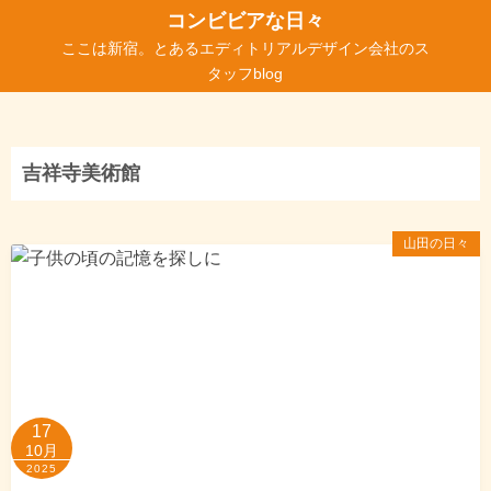
コ
コンビビアな日々
ン
ここは新宿。とあるエディトリアルデザイン会社のス
テ
タッフblog
ン
ツ
へ
吉祥寺美術館
ス
キ
ッ
山田の日々
プ
17
10月
2025