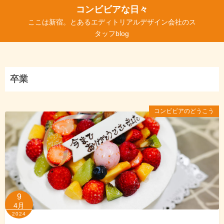
コ
コンビビアな日々
ン
ここは新宿。とあるエディトリアルデザイン会社のス
テ
タッフblog
ン
ツ
へ
卒業
ス
キ
ッ
コンビビアのどうこう
プ
9
4月
2024